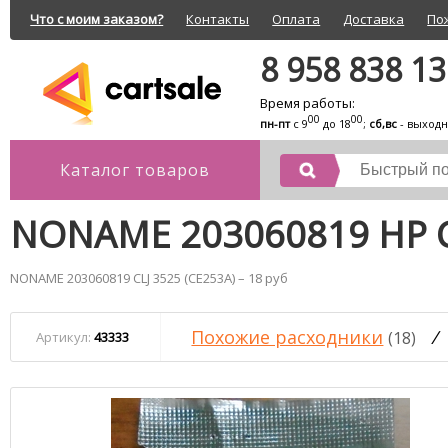
Что с моим заказом?
Контакты
Оплата
Доставка
По
8 958 838 1
Время работы:
00
00
пн-пт
с 9
до 18
;
сб,вс
- выход
Каталог товаров
NONAME 203060819 HP CL
NONAME 203060819 CLJ 3525 (CE253A) – 18 руб
Похожие расходники
/
(18)
Артикул:
43333