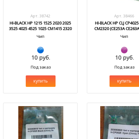
Арт. 38742
Арт. 38466
HI-BLACK HP 1215 1525 2020 2025
HI-BLACK HP CLJ CP402
3525 4025 4525 1025 CM1415 2320
CM2320 (CE253A CE263
Cyan
CC533A)
Чип
Чип
10 руб.
10 руб.
Под заказ
Под заказ
купить
купить