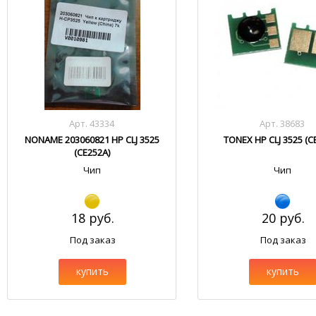
Арт. 43334
Арт. 38683
NONAME 203060821 HP CLJ 3525
TONEX HP CLJ 3525 (C
(CE252A)
Чип
Чип
18 руб.
20 руб.
Под заказ
Под заказ
купить
купить