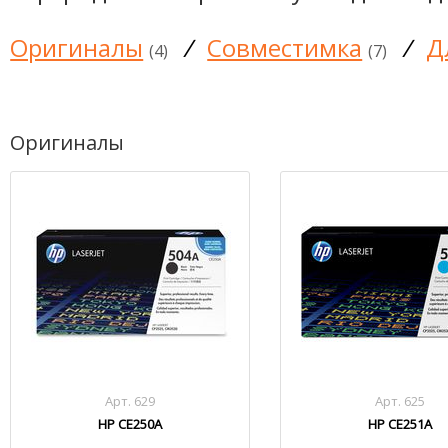
Оригиналы
/
Совместимка
/
Д
(4)
(7)
Оригиналы
Арт. 629
Арт. 625
HP CE250A
HP CE251A