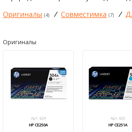
Оригиналы
/
Совместимка
/
Д
(4)
(7)
Оригиналы
Арт. 629
Арт. 625
HP CE250A
HP CE251A