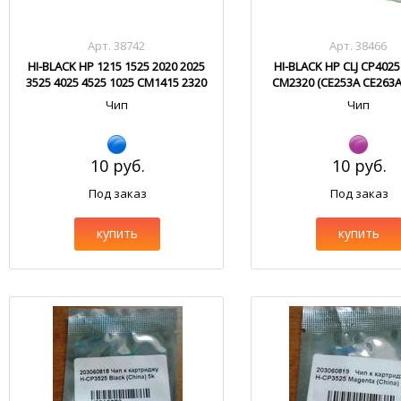
Арт. 38742
Арт. 38466
HI-BLACK HP 1215 1525 2020 2025
HI-BLACK HP CLJ CP402
3525 4025 4525 1025 CM1415 2320
CM2320 (CE253A CE263
Cyan
CC533A)
Чип
Чип
10 руб.
10 руб.
Под заказ
Под заказ
купить
купить