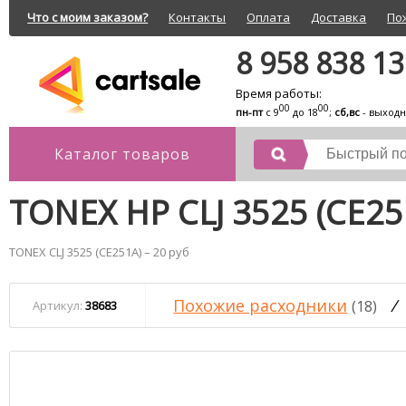
Что с моим заказом?
Контакты
Оплата
Доставка
По
8 958 838 1
Время работы:
00
00
пн-пт
с 9
до 18
;
сб,вс
- выход
Каталог товаров
TONEX HP CLJ 3525 (CE25
TONEX CLJ 3525 (CE251A) – 20 руб
Похожие расходники
/
(18)
Артикул:
38683