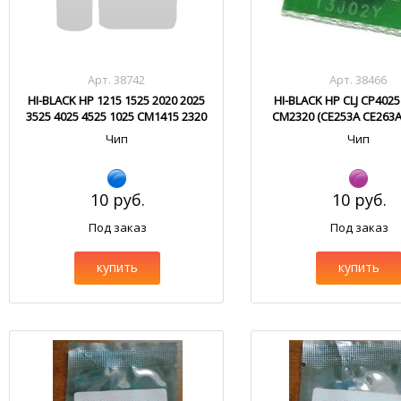
Арт. 38742
Арт. 38466
HI-BLACK HP 1215 1525 2020 2025
HI-BLACK HP CLJ CP402
3525 4025 4525 1025 CM1415 2320
CM2320 (CE253A CE263
Cyan
CC533A)
Чип
Чип
10 руб.
10 руб.
Под заказ
Под заказ
купить
купить