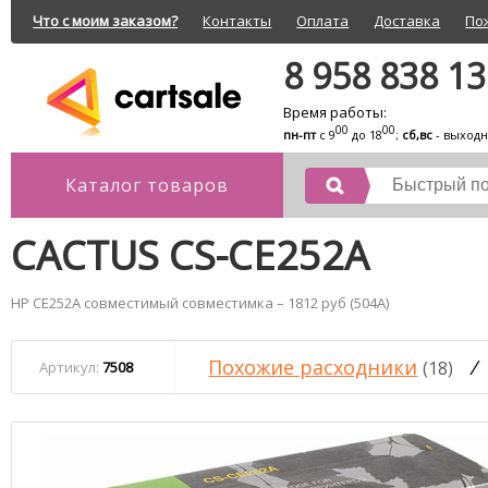
Что с моим заказом?
Контакты
Оплата
Доставка
По
8 958 838 1
Время работы:
00
00
пн-пт
с 9
до 18
;
сб,вс
- выход
Каталог товаров
CACTUS CS-CE252A
HP CE252A совместимый совместимка – 1812 руб (504A)
Похожие расходники
/
(18)
Артикул:
7508