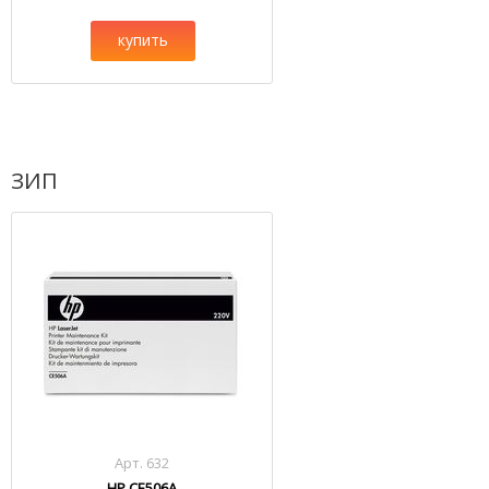
купить
ЗИП
Арт. 632
HP CE506A