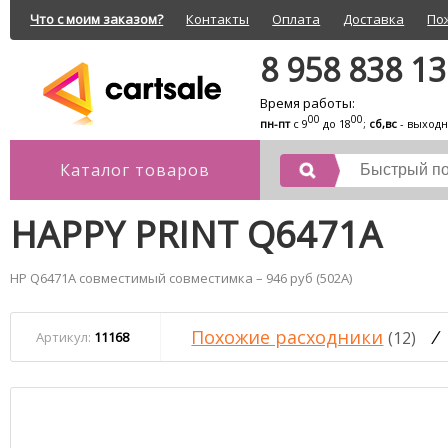
Что с моим заказом?
Контакты
Оплата
Доставка
По
8 958 838 1
Время работы:
00
00
пн-пт
с 9
до 18
;
сб,вс
- выход
Каталог товаров
HAPPY PRINT Q6471A
HP Q6471A совместимый совместимка – 946 руб (502A)
Похожие расходники
/
(12)
Артикул:
11168