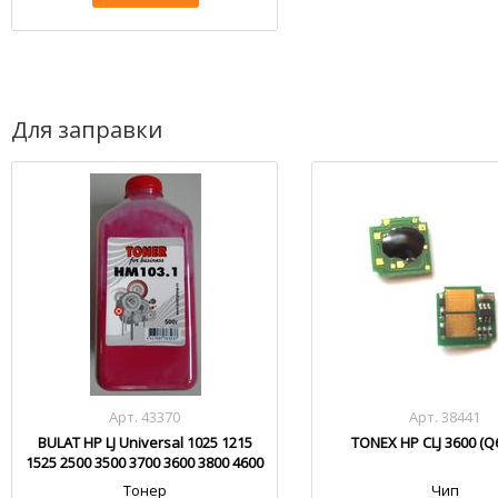
Для заправки
Арт. 43370
Арт. 38441
BULAT HP LJ Universal 1025 1215
TONEX HP CLJ 3600 (Q
1525 2500 3500 3700 3600 3800 4600
4700 5500 HM103.1
Тонер
Чип