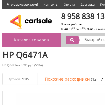
Что с моим заказом?
Контакты
Оплата
Доставка
По
8 958 838 1
Время работы:
00
00
пн-пт
с 9
до 18
;
сб,вс
- выход
Каталог товаров
HP Q6471A
HP Q6471A – 4095 руб (502A)
Похожие расходники
/
(12)
Артикул:
1075