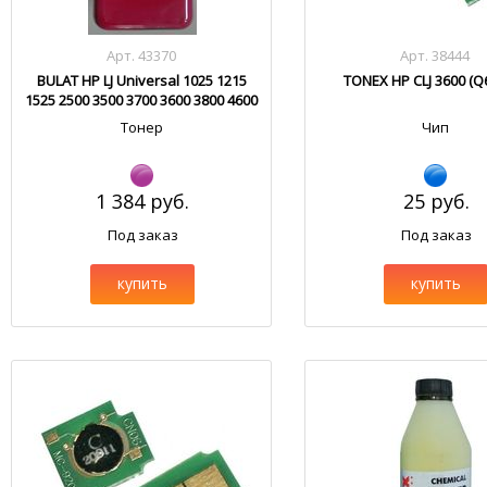
Арт. 43370
Арт. 38444
BULAT HP LJ Universal 1025 1215
TONEX HP CLJ 3600 (Q
1525 2500 3500 3700 3600 3800 4600
4700 5500 HM103.1
Тонер
Чип
1 384 руб.
25 руб.
Под заказ
Под заказ
купить
купить