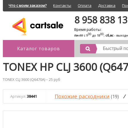
Что с моим заказом?
Контакты
Оплата
Доставка
По
8 958 838 1
Время работы:
00
00
пн-пт
с 9
до 18
;
сб,вс
- выход
Каталог товаров
TONEX HP CLJ 3600 (Q647
TONEX CLJ 3600 (Q6470A) – 25 руб
Похожие расходники
/
(19)
Артикул:
38441