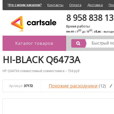
Что с моим заказом?
Контакты
Оплата
Доставка
По
8 958 838 1
Время работы:
00
00
пн-пт
с 9
до 18
;
сб,вс
- выход
Каталог товаров
HI-BLACK Q6473A
HP Q6473A совместимый совместимка – 734 руб
Похожие расходники
/
(12)
Артикул:
37172