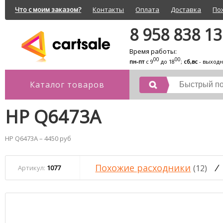
Что с моим заказом?
Контакты
Оплата
Доставка
По
8 958 838 1
Время работы:
00
00
пн-пт
с 9
до 18
;
сб,вс
- выход
Каталог товаров
HP Q6473A
HP Q6473A – 4450 руб
Похожие расходники
/
(12)
Артикул:
1077