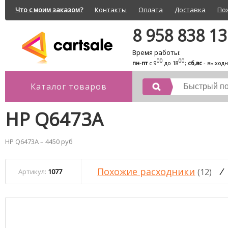
Что с моим заказом?
Контакты
Оплата
Доставка
По
8 958 838 1
Время работы:
00
00
пн-пт
с 9
до 18
;
сб,вс
- выход
Каталог товаров
HP Q6473A
HP Q6473A – 4450 руб
Похожие расходники
/
(12)
Артикул:
1077