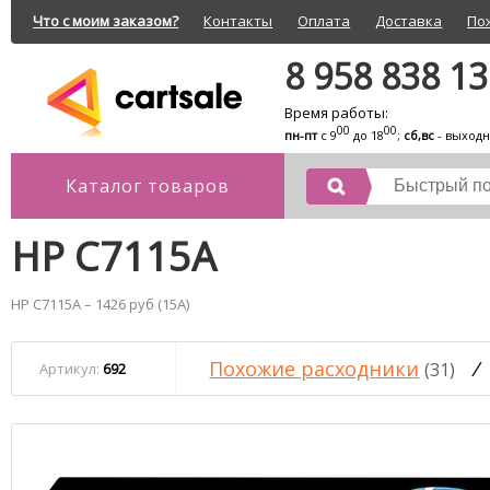
Что с моим заказом?
Контакты
Оплата
Доставка
По
8 958 838 1
Время работы:
00
00
пн-пт
с 9
до 18
;
сб,вс
- выход
Каталог товаров
HP C7115A
HP C7115A – 1426 руб (15A)
Похожие расходники
/
(31)
Артикул:
692