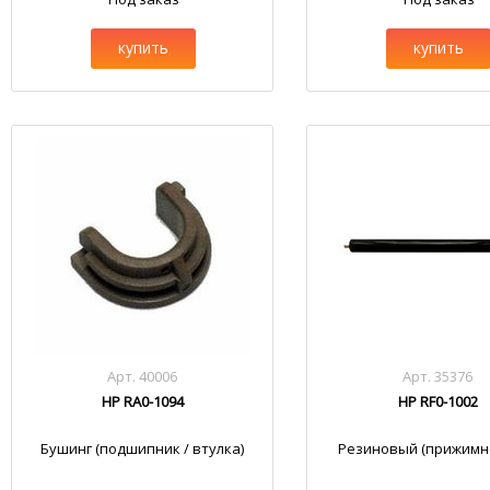
купить
купить
Арт. 40006
Арт. 35376
HP RA0-1094
HP RF0-1002
Бушинг (подшипник / втулка)
Резиновый (прижимно